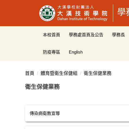
跳
學
到
主
要
內
本校首頁
學務處首頁及公告
學務長
容
區
防疫專區
English
首頁
體育暨衛生保健組
衛生保健業務
衛生保健業務
傳染病衛教宣導