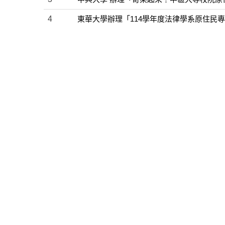
4
東華大學辦理「114學年度法律學系原住民
5
嘉南藥理大學辦理第四屆「來瑪迴嘉文化日SE
6
世新大學辦理「Malepadang Kita我們
7
中原大學-設計學院設計學士原住民專班辦理
8
東華大學「建構原住民族教育文化知識體系
9
《根與花—跨世代的原民文化》原住民族文
10
轉知台東縣政府「原住民族語言能力認證獎勵」
11
原民文化產業暨設計專題職涯沙龍講座-當
12
「全國大專校院原住民族青年領袖出國交流
13
「原民文化產業暨設計專題職涯沙龍講座-部
14
「第12屆MATA獎- Tunaw！全力以赴