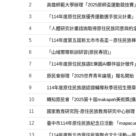
2
高雄師範大學辦理「2025原師盃運動競技賽
3
「114年度原住民族優秀運動選手拔尖計畫」
4
「人體研究計畫諮詢取得原住民族同意與約定
5
「114年度第五屆新北市市長盃－原住民族
6
「山域嚮導新訓研習(原民專班)」
7
「114年度原住民族語E樂園AI夥伴設計徵件
8
原民會辦理「2025世界青年論壇」報名開始
9
114年度原住民族語認證輔導秋季班招生簡
10
轉知原民會「2025第十屆makapah美術獎(
11
國家教育研究院-原住民族教育研究中心辦理
12
臺中市114年原住民族紀念日活動 「mapac
13
「114年度新北市原住民族聯合文化活動—原