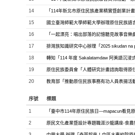
14
「114年新北市原住民族產業精實暨創業計
15
國立臺灣師範大學師範大學辦理原住民族語言
16
「一起漂亮：唱出部落的記憶聽見故事音樂
17
排灣族知識研究中心辦理「2025 sikudan 
18
轉知「114 年度 Sakalatamdaw 阿美語沉
19
原住民族委員會「人體研究計畫諮詢取得原
20
教育部「推動原住民族事務有功人員表揚活
序號
標題
1
「臺中市114年原住民族日—mapacun看
2
原民文化產業暨設計專題職涯沙龍講座-食農
3
中興大學 辦理「奇萊起來！中區大專校院原