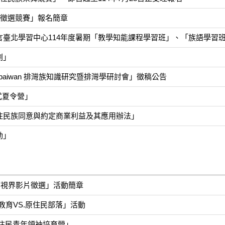
畫徵選競賽」報名簡章
臺北學習中心114年度暑期「教學知能課程學習班」、「族語學習
劇」
na paiwan 排灣族知識研究暨排灣學研討會」徵稿公告
浸式夏令營」
住民族同意與約定商業利益及其應用辦法」
動」
見原視界影片徵選」活動簡章
教育VS.原住民部落」活動
住民青年領袖培育營」