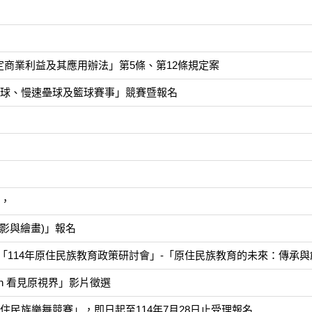
」
商業利益及其應用辦法」第5條、第12條規定案
棒球、慢速壘球及籃球賽事」競賽暨報名
」
章，
攝影與繪畫)」報名
「114年原住民族教育政策研討會」-「原住民族教育的未來：傳承
un 看見原視界」影片徵選
住民族樂舞競賽」，即日起至114年7月28日止受理報名