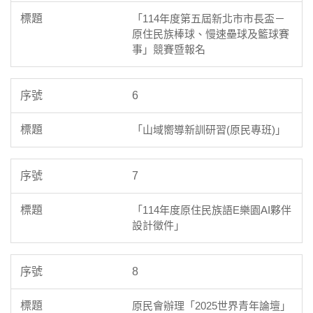
「114年度第五屆新北市市長盃－
原住民族棒球、慢速壘球及籃球賽
事」競賽暨報名
6
「山域嚮導新訓研習(原民專班)」
7
「114年度原住民族語E樂園AI夥伴
設計徵件」
8
原民會辦理「2025世界青年論壇」