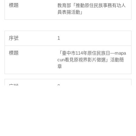
教育部「推動原住民族事務有功人
員表揚活動」
1
「臺中市114年原住民族日—mapa
cun看見原視界影片徵選」活動簡
章
2
原民文化產業暨設計專題職涯沙龍
講座-食農教育VS.原住民部落」活
動
3