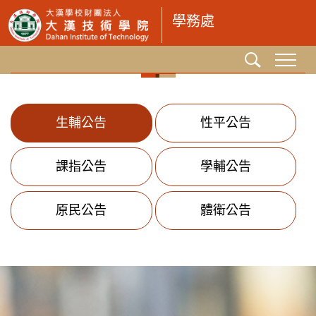
跳
學務處
到
主
要
內
容
區
生輔公告
性平公告
課指公告
學輔公告
原民公告
體衛公告